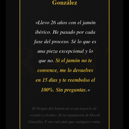
González
«Llevo 26 años con el jamón
ibérico. He pasado por cada
fase del proceso. Sé lo que es
una pieza excepcional y lo
que no.
Si el jamón no te
convence, me lo devuelves
en 15 días y te reembolso el
100%. Sin preguntas.
«
El Origen del Jamón no es un negocio de
«vendo y olvido». Es la reputación de David
González. Y eso vale más que cualquier venta.