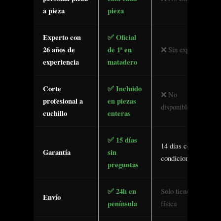
a pieza
pieza
Experto con
✅ Oficial
26 años de
de 1ª en
❌ Sin experto
experiencia
matadero
Corte
✅ Incluido
❌ No
profesional a
en piezas
disponible
cuchillo
enteras
✅ 15 días
14 días con
Garantía
sin
condiciones
preguntas
✅ 24h en
Solo tienda
Envío
península
física