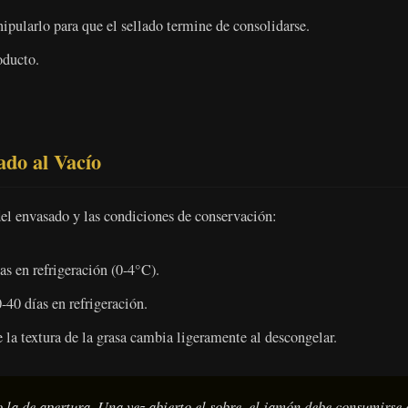
ipularlo para que el sellado termine de consolidarse.
oducto.
do al Vacío
del envasado y las condiciones de conservación:
as en refrigeración (0-4°C).
-40 días en refrigeración.
la textura de la grasa cambia ligeramente al descongelar.
o la de apertura. Una vez abierto el sobre, el jamón debe consumirse