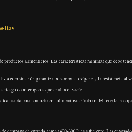
sitas
de productos alimenticios. Las características mínimas que debe tener
sta combinación garantiza la barrera al oxígeno y la resistencia al se
es riesgo de microporos que anulan el vacío.
dicar «apta para contacto con alimentos» (símbolo del tenedor y copa
 de campana de entrada gama (400-600€) es suficiente. Las envasado