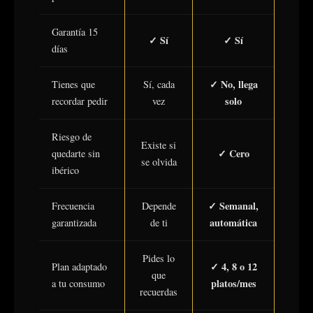
Garantía 15
✓ Sí
✓ Sí
días
✓ No, llega
Tienes que
Sí, cada
solo
recordar pedir
vez
Riesgo de
Existe si
✓ Cero
quedarte sin
se olvida
ibérico
✓ Semanal,
Frecuencia
Depende
automática
garantizada
de ti
Pides lo
✓ 4, 8 o 12
Plan adaptado
que
platos/mes
a tu consumo
recuerdas