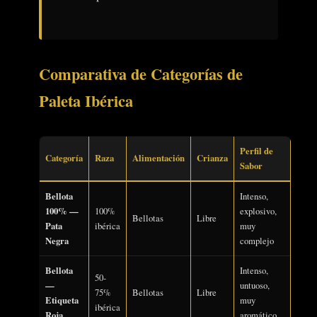
Comparativa de Categorías de
Paleta Ibérica
Perfil de
Categoría
Raza
Alimentación
Crianza
Sabor
Bellota
Intenso,
100% —
100%
explosivo,
Bellotas
Libre
Pata
ibérica
muy
Negra
complejo
Bellota
Intenso,
50-
—
untuoso,
75%
Bellotas
Libre
Etiqueta
muy
ibérica
Roja
aromático