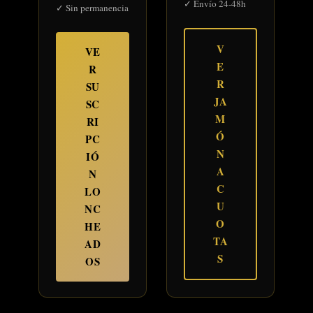
✓ Envío 24-48h
✓ Sin permanencia
V
VE
E
R
R
SU
JA
SC
M
RI
Ó
PC
N
IÓ
A
N
C
LO
U
NC
O
HE
TA
AD
S
OS