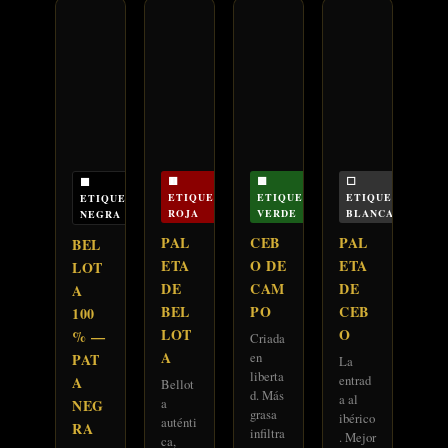
🟥
🟩
⬜
⬛
ETIQUETA
ETIQUETA
ETIQUETA
ETIQUETA
ROJA
VERDE
BLANCA
NEGRA
PAL
CEB
PAL
BEL
ETA
O DE
ETA
LOT
DE
CAM
DE
A
BEL
PO
CEB
100
LOT
O
% —
Criada
A
en
PAT
La
liberta
entrad
A
Bellot
d. Más
a al
a
NEG
grasa
ibérico
auténti
RA
infiltra
. Mejor
ca,