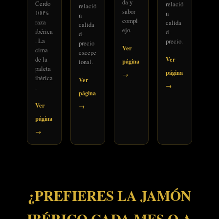
da y
Cerdo
relació
relació
sabor
100%
n
n
compl
raza
calida
calida
ejo.
ibérica
d-
d-
. La
precio.
precio
Ver
cima
excepc
de la
Ver
página
ional.
paleta
página
→
ibérica
Ver
→
.
página
Ver
→
página
→
¿PREFIERES LA JAMÓN