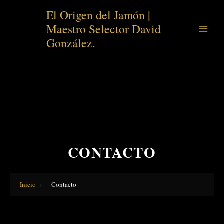
Ir
El Origen del Jamón |
al
Maestro Selector David
contenido
González.
CONTACTO
Inicio
›
Contacto