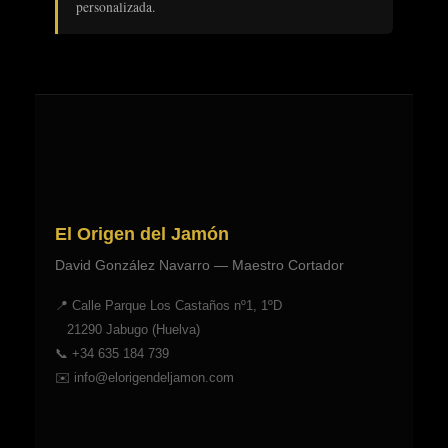
personalizada.
El Origen del Jamón
David González Navarro — Maestro Cortador
📍 Calle Parque Los Castaños nº1, 1ºD
21290 Jabugo (Huelva)
📞
+34 635 184 739
✉️
info@elorigendeljamon.com