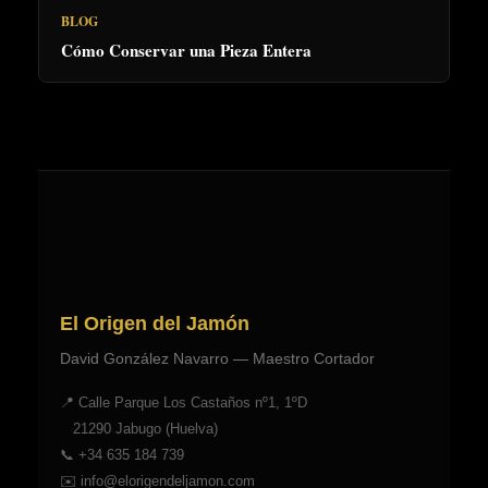
BLOG
Cómo Conservar una Pieza Entera
El Origen del Jamón
David González Navarro — Maestro Cortador
📍 Calle Parque Los Castaños nº1, 1ºD
21290 Jabugo (Huelva)
📞
+34 635 184 739
✉️
info@elorigendeljamon.com