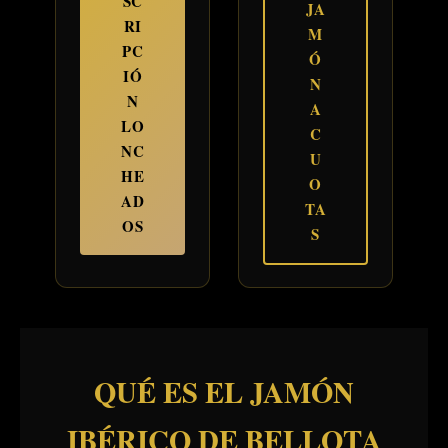
SC
JA
RI
M
PC
Ó
IÓ
N
N
A
LO
C
NC
U
HE
O
AD
TA
OS
S
QUÉ ES EL JAMÓN
IBÉRICO DE BELLOTA