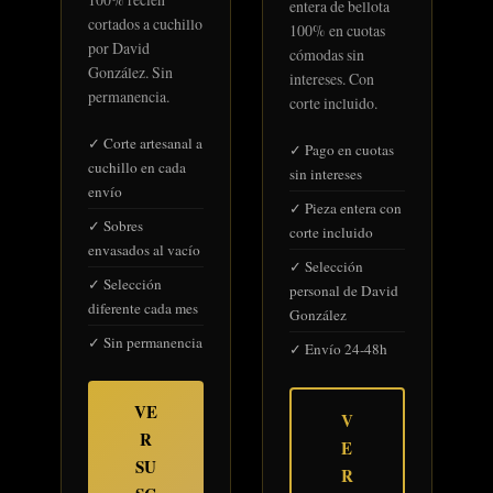
entera de bellota
cortados a cuchillo
100% en cuotas
por David
cómodas sin
González. Sin
intereses. Con
permanencia.
corte incluido.
✓ Corte artesanal a
✓ Pago en cuotas
cuchillo en cada
sin intereses
envío
✓ Pieza entera con
✓ Sobres
corte incluido
envasados al vacío
✓ Selección
✓ Selección
personal de David
diferente cada mes
González
✓ Sin permanencia
✓ Envío 24-48h
VE
V
R
E
SU
R