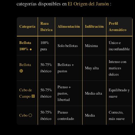
categorías disponibles en
El Origen del Jamón
:
Raza
Perfil
Categoría
Alimentación
Infiltración
Ibérica
Aromático
Bellota
100%
Único e
Solo bellotas
Máxima
100% ●
pura
inconfundible
Intenso con
Bellota
50-75%
Bellotas +
Muy alta
matices
🔴
ibérico
pastos
dulces
Pienso +
Cebo de
50-75%
Equilibrado y
pastos,
Media-alta
Campo 🟩
ibérico
suave
libertad
50-75%
Pienso
Correcto,
Cebo ⚪
Media
ibérico
controlado
más suave