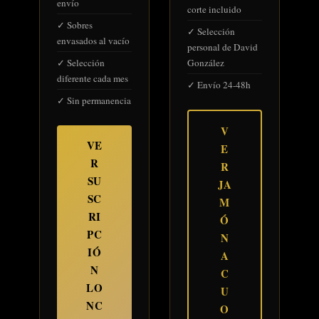
envío
corte incluido
✓ Sobres
✓ Selección
envasados al vacío
personal de David
✓ Selección
González
diferente cada mes
✓ Envío 24-48h
✓ Sin permanencia
V
VE
E
R
R
SU
JA
SC
M
RI
Ó
PC
N
IÓ
A
N
C
LO
U
NC
O