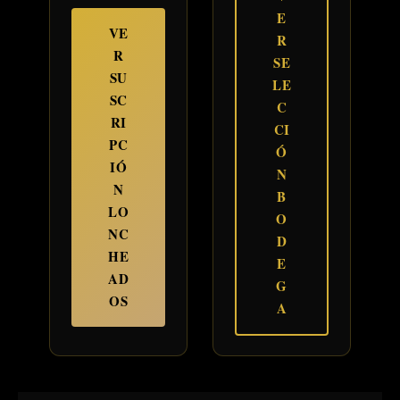
E
VE
R
R
SE
SU
LE
SC
C
RI
CI
PC
Ó
IÓ
N
N
B
LO
O
NC
D
HE
E
AD
G
OS
A