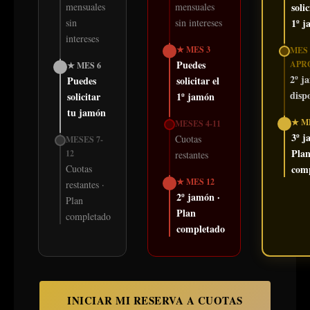
mensuales
mensuales
solic
sin
sin intereses
1º 
intereses
★ MES 3
MES 
Puedes
APR
★ MES 6
2º j
Puedes
solicitar el
disp
solicitar
1º jamón
tu jamón
★ M
MESES 4-11
3º j
Cuotas
MESES 7-
Pla
12
restantes
Cuotas
com
★ MES 12
restantes ·
2º jamón ·
Plan
Plan
completado
completado
INICIAR MI RESERVA A CUOTAS