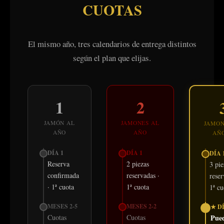
CUOTAS
El mismo año, tres calendarios de entrega distintos
según el plan que elijas.
1
2
JAMÓN AL
JAMONES AL
JAMON
AÑO
AÑO
AÑ
DÍA 1
DÍA 1
DÍA 
Reserva
2 piezas
3 pie
confirmada
reservadas ·
reser
· 1ª cuota
1ª cuota
1ª cu
MESES 2-5
MESES 2-2
★ DÍ
Cuotas
Cuotas
Pue