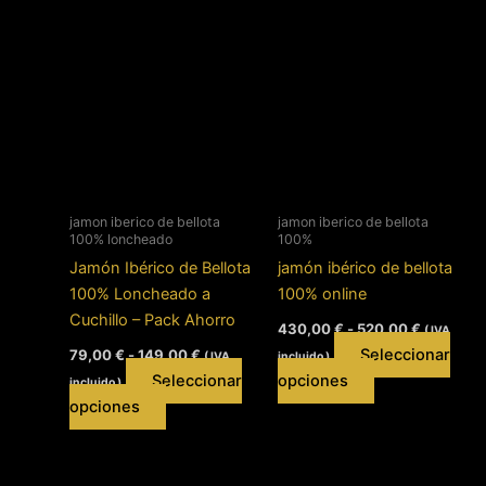
tiene
520,00 €
múltiples
múltiples
variantes.
variantes.
Las
Las
opciones
opciones
se
se
pueden
pueden
elegir
elegir
en
en
jamon iberico de bellota
jamon iberico de bellota
la
100% loncheado
100%
la
página
Jamón Ibérico de Bellota
jamón ibérico de bellota
página
de
100% Loncheado a
100% online
de
producto
Cuchillo – Pack Ahorro
Rango
producto
430,00
€
-
520,00
€
( IVA
de
Rango
Seleccionar
79,00
€
-
149,00
€
( IVA
incluido )
precios:
de
Este
desde
Seleccionar
opciones
incluido )
precios:
430,00 €
Este
desde
producto
opciones
hasta
79,00 €
producto
tiene
520,00 €
hasta
tiene
múltiples
149,00 €
múltiples
variantes.