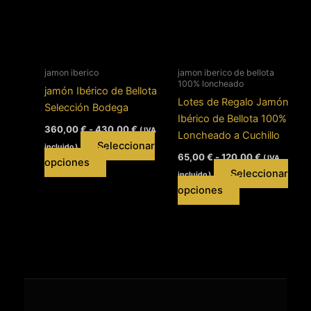
opciones
se
se
pueden
pueden
elegir
elegir
en
en
jamon iberico
jamon iberico de bellota
la
100% loncheado
la
jamón Ibérico de Bellota
página
Lotes de Regalo Jamón
página
Selección Bodega
de
Ibérico de Bellota 100%
de
Rango
producto
360,00
€
-
430,00
€
( IVA
Loncheado a Cuchillo
de
producto
Seleccionar
incluido )
precios:
Rango
65,00
€
-
120,00
€
( IVA
Este
desde
opciones
de
360,00 €
Seleccionar
incluido )
precios:
producto
hasta
Este
desde
opciones
tiene
430,00 €
65,00 €
producto
múltiples
hasta
tiene
120,00 €
variantes.
múltiples
Las
variantes.
opciones
Las
se
opciones
pueden
se