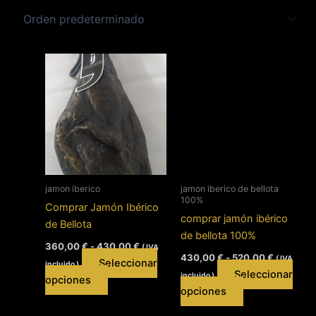
jamon iberico
jamon iberico de bellota
100%
Comprar Jamón Ibérico
comprar jamón ibérico
de Bellota
de bellota 100%
Rango
360,00
€
-
430,00
€
( IVA
Rango
de
430,00
€
-
520,00
€
( IVA
Seleccionar
incluido )
de
precios:
Seleccionar
incluido )
precios:
Este
desde
opciones
Este
desde
360,00 €
opciones
producto
430,00 €
hasta
producto
tiene
hasta
430,00 €