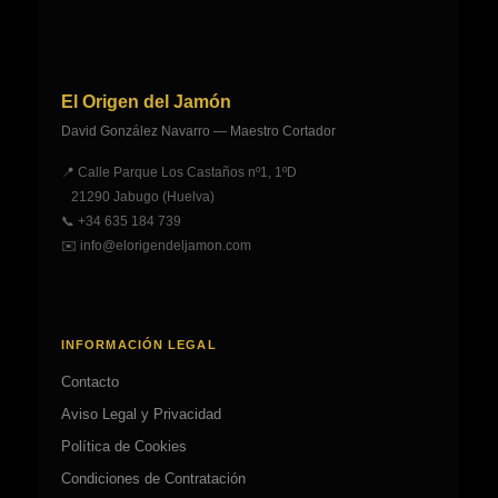
elegir
pueden
en
elegir
la
en
página
la
El Origen del Jamón
de
página
David González Navarro — Maestro Cortador
producto
de
📍 Calle Parque Los Castaños nº1, 1ºD
producto
21290 Jabugo (Huelva)
📞
+34 635 184 739
✉️
info@elorigendeljamon.com
INFORMACIÓN LEGAL
Contacto
Aviso Legal y Privacidad
Política de Cookies
Condiciones de Contratación