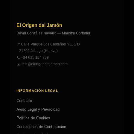
se
se
pueden
pueden
elegir
elegir
El Origen del Jamón
en
en
David González Navarro — Maestro Cortador
la
la
página
página
📍 Calle Parque Los Castaños nº1, 1ºD
de
de
21290 Jabugo (Huelva)
producto
producto
📞
+34 635 184 739
✉️
info@elorigendeljamon.com
INFORMACIÓN LEGAL
Contacto
Aviso Legal y Privacidad
Política de Cookies
Condiciones de Contratación