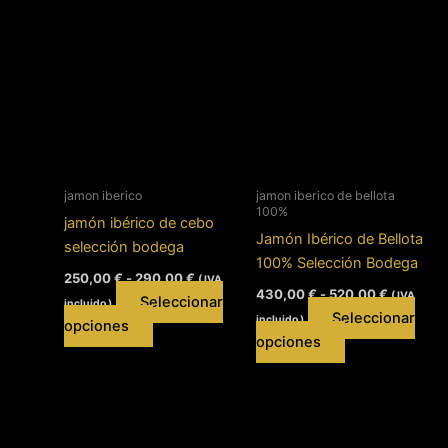
jamon iberico
jamon iberico de bellota
100%
jamón ibérico de cebo
Jamón Ibérico de Bellota
selección bodega
100% Selección Bodega
Rango
250,00
€
-
290,00
€
( IVA
Rango
de
430,00
€
-
520,00
€
( IVA
Seleccionar
incluido )
de
precios:
Seleccionar
incluido )
precios:
Este
desde
opciones
Este
desde
250,00 €
opciones
producto
430,00 €
hasta
producto
tiene
hasta
290,00 €
tiene
520,00 €
múltiples
múltiples
variantes.
variantes.
Las