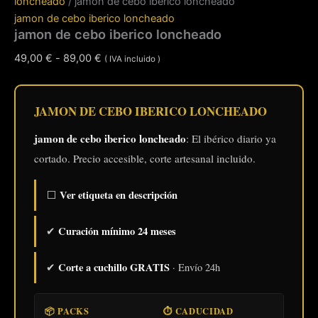
loncheado
/ jamon de cebo iberico loncheado
jamon de cebo iberico loncheado
jamon de cebo iberico loncheado
Rango
49,00
€
-
89,00
€
( IVA incluido )
de
precios:
desde
JAMON DE CEBO IBERICO LONCHEADO
49,00 €
jamon de cebo iberico loncheado
: El ibérico diario ya
hasta
cortado. Precio accesible, corte artesanal incluido.
89,00 €
Ver etiqueta en descripción
⬜
Curación mínimo 24 meses
✔
Corte a cuchillo GRATIS
✔
· Envío 24h
📦 PACKS
⏱️ CADUCIDAD