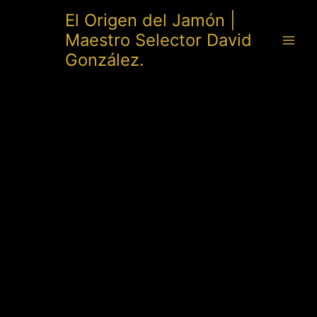
Ir
El Origen del Jamón |
al
Maestro Selector David
contenido
González.