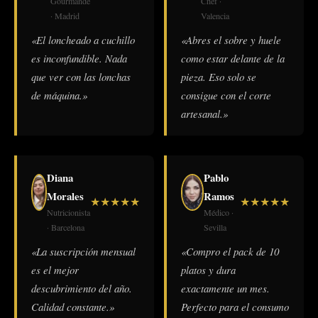
Gourmande
Chef ·
· Madrid
Valencia
«El loncheado a cuchillo
«Abres el sobre y huele
es inconfundible. Nada
como estar delante de la
que ver con las lonchas
pieza. Eso solo se
de máquina.»
consigue con el corte
artesanal.»
Diana
Pablo
Morales
Ramos
★
★
★
★
★
★
★
★
★
★
Nutricionista
Médico ·
· Barcelona
Sevilla
«La suscripción mensual
«Compro el pack de 10
es el mejor
platos y dura
descubrimiento del año.
exactamente un mes.
Calidad constante.»
Perfecto para el consumo