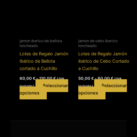
Las
opciones
opciones
se
se
pueden
pueden
elegir
elegir
en
en
jamon iberico de bellota
jamon de cebo iberico
la
loncheado
loncheado
la
página
Lotes de Regalo Jamón
Lotes de Regalo Jamón
página
de
Ibérico de Bellota
ibérico de Cebo Cortado
de
producto
cortado a Cuchillo
a Cuchillo
producto
Rango
Rango
60,00
€
-
110,00
€
50,00
€
-
80,00
€
( IVA
( IVA
de
de
Seleccionar
Seleccionar
incluido )
incluido )
precios:
precios:
Este
desde
Este
desde
opciones
opciones
60,00 €
50,00 €
producto
producto
hasta
hasta
tiene
tiene
110,00 €
80,00 €
múltiples
múltiples
variantes.
variantes.
Las
Las
opciones
opciones