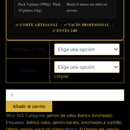
Pack 5 platos (500g) · Pack
Hasta 6 meses sin abrir en
10 platos (1kg)
nevera
✅ CORTE ARTESANAL · ✅ VACÍO PROFESIONAL ·
✅ ENVÍO 24H
loncheado a 100g
Formato
Limpiar
jamon
de
cebo
Añadir al carrito
iberico
loncheado
SKU:
N/D
Categoría:
jamon de cebo iberico loncheado
cantidad
Etiquetas:
ibérico cebo
,
jamón barato
,
loncheado a cuchillo
,
Oferta Jamón
,
pack 10 platos
Marca:
El Origen del Jamón.