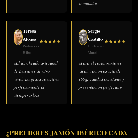
semanal.»
Teresa
Sergio
Alonso
Castillo
★
★
★
★
★
★
★
★
★
★
Profesora ·
Hostelero ·
Bilbao
Murcia
«El loncheado artesanal
«Para el restaurante es
de David es de otro
ideal: ración exacta de
nivel. La grasa se activa
100g, calidad constante y
perfectamente al
presentación perfecta.»
atemperarlo.»
¿PREFIERES JAMÓN IBÉRICO CADA