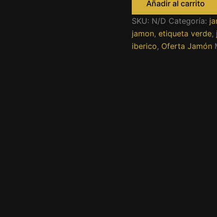
Añadir al carrito
Cebo
de
SKU:
N/D
Categoría:
j
Campo
jamon
,
etiqueta verde
,
Online
cantidad
iberico
,
Oferta Jamón