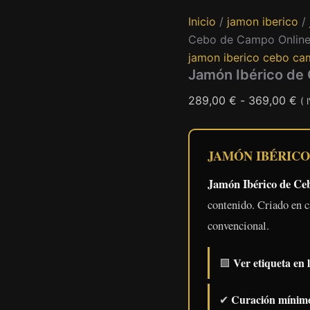
Inicio
/
jamon iberico
/
Cebo de Campo Onlin
jamon iberico cebo c
Jamón Ibérico de
Ra
289,00
€
-
369,00
€
( 
de
pr
JAMÓN IBÉRICO
de
28
Jamón Ibérico de Ce
ha
contenido. Criado en c
36
convencional.
Ver etiqueta en 
🟩
Curación mínimo
✔