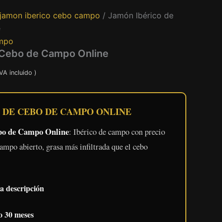
jamon iberico cebo campo
/ Jamón Ibérico de
e
ampo
 Cebo de Campo Online
ngo
IVA incluido )
ecios:
 DE CEBO DE CAMPO ONLINE
sde
9,00 €
bo de Campo Online
: Ibérico de campo con precio
sta
ampo abierto, grasa más infiltrada que el cebo
9,00 €
la descripción
 30 meses