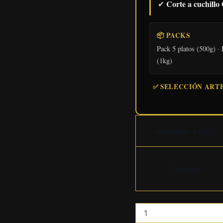
Corte a cuchill
✔
📦 PACKS
Pack 5 platos (500g) · 
(1kg)
✅ SELECCIÓN ARTE
loncheado a 100g
Formato
lomo
iberico