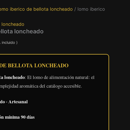
omo iberico de bellota loncheado
/ lomo iberico
a loncheado
ellota loncheado
go
A incluido )
ios:
 DE BELLOTA LONCHEADO
de
00 €
ota loncheado
: El lomo de alimentación natural: el
a
plejidad aromática del catálogo accesible.
,00 €
ado · Artesanal
ón mínima 90 días