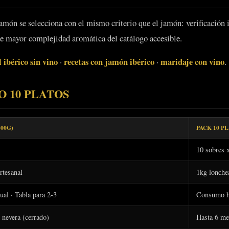
món se selecciona con el mismo criterio que el jamón: verificación i
de mayor complejidad aromática del catálogo accesible.
ibérico sin vino
recetas con jamón ibérico
maridaje con vino
·
·
.
O 10 PLATOS
500G)
PACK 10 PL
10 sobres 
rtesanal
1kg lonche
al · Tabla para 2-3
Consumo ha
 nevera (cerrado)
Hasta 6 me