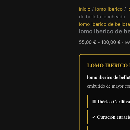
Inicio
/
lomo iberico
/
l
de bellota loncheado
lomo iberico de bellot
lomo iberico de b
Ran
55,00
€
-
100,00
€
( IV
de
prec
LOMO IBERICO
des
55,
lomo iberico de bell
hast
embutido de mayor com
100
Ibérico Certific
🟥
Curación curaci
✔