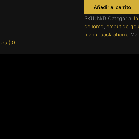
de
Añadir al carrito
bellota
loncheado
SKU:
N/D
Categoría:
lo
cantidad
de lomo
,
embutido go
mano
,
pack ahorro
Mar
nes (0)