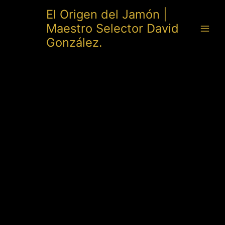
Ir
El Origen del Jamón |
al
Maestro Selector David
contenido
González.