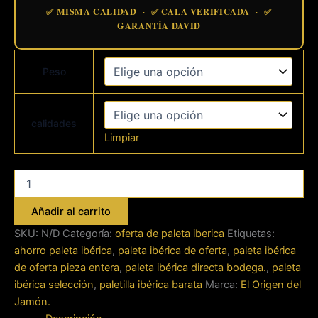
✅ MISMA CALIDAD · ✅ CALA VERIFICADA · ✅
GARANTÍA DAVID
Peso
calidades
Limpiar
Paleta
Ibérica
de
Añadir al carrito
Oferta
-
SKU:
N/D
Categoría:
oferta de paleta iberica
Etiquetas:
Selección
ahorro paleta ibérica
,
paleta ibérica de oferta
,
paleta ibérica
Especial
de oferta pieza entera
,
paleta ibérica directa bodega.
,
paleta
Pieza
ibérica selección
,
paletilla ibérica barata
Marca:
El Origen del
Entera
Jamón.
cantidad