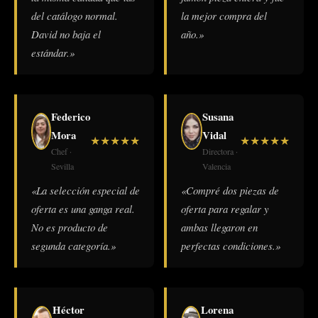
del catálogo normal.
la mejor compra del
David no baja el
año.»
estándar.»
Federico
Susana
Mora
Vidal
★
★
★
★
★
★
★
★
★
★
Chef ·
Directora ·
Sevilla
Valencia
«La selección especial de
«Compré dos piezas de
oferta es una ganga real.
oferta para regalar y
No es producto de
ambas llegaron en
segunda categoría.»
perfectas condiciones.»
Héctor
Lorena