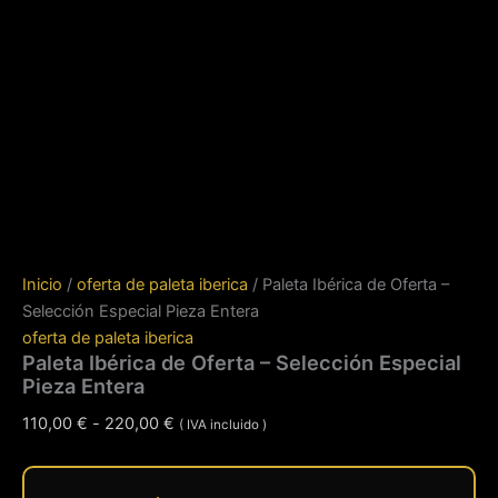
Inicio
/
oferta de paleta iberica
/ Paleta Ibérica de Oferta –
Selección Especial Pieza Entera
oferta de paleta iberica
Paleta Ibérica de Oferta – Selección Especial
Pieza Entera
Rango
110,00
€
-
220,00
€
( IVA incluido )
de
precios: