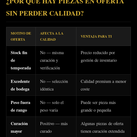
¿POR QUÉ HAY PIEZAS EN OFERTA
SIN PERDER CALIDAD?
MOTIVO DE
AFECTA A LA
VENTAJA PARA TI
OFERTA
CALIDAD
Stock fin
No — misma
Precio reducido por
de
curación y
gestión de inventario
temporada
verificación
Excedente
No — selección
Calidad premium a menor
de bodega
idéntica
coste
Peso fuera
No — solo el
Puede ser pieza más
de rango
peso varía
grande o pequeña
Curación
Positivo — más
Algunas piezas de oferta
mayor
curado
tienen curación extendida