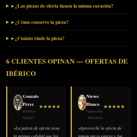
▸ ¿Las piezas de oferta tienen la misma curación?
▸ ¿Cómo conservo la pieza?
▸ ¿Cuánto rinde la pieza?
6 CLIENTES OPINAN — OFERTAS DE
IBÉRICO
Gonzalo
Nieves
Pérez
Blanco
★
★
★
★
★
★
★
★
★
★
Profesor ·
Empresaria
Madrid
· Barcelona
«La paleta de oferta tiene
«Aproveché la oferta de
la misma calidad que las
jamón pieza entera y fue