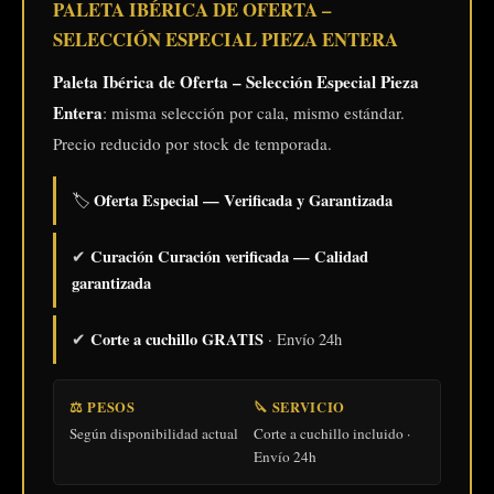
desde
PALETA IBÉRICA DE OFERTA –
110,00 €
SELECCIÓN ESPECIAL PIEZA ENTERA
hasta
Paleta Ibérica de Oferta – Selección Especial Pieza
220,00 €
Entera
: misma selección por cala, mismo estándar.
Precio reducido por stock de temporada.
Oferta Especial — Verificada y Garantizada
🏷️
Curación Curación verificada — Calidad
✔
garantizada
Corte a cuchillo GRATIS
✔
· Envío 24h
⚖️ PESOS
🔪 SERVICIO
Según disponibilidad actual
Corte a cuchillo incluido ·
Envío 24h