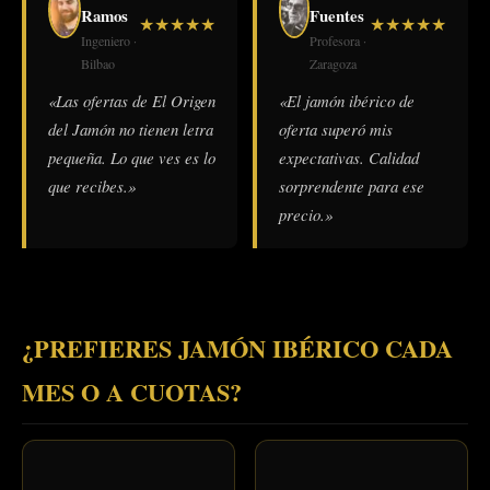
Ramos
Fuentes
★
★
★
★
★
★
★
★
★
★
Ingeniero ·
Profesora ·
Bilbao
Zaragoza
«Las ofertas de El Origen
«El jamón ibérico de
del Jamón no tienen letra
oferta superó mis
pequeña. Lo que ves es lo
expectativas. Calidad
que recibes.»
sorprendente para ese
precio.»
¿PREFIERES JAMÓN IBÉRICO CADA
MES O A CUOTAS?