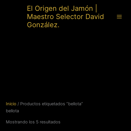
Ir
El Origen del Jamón |
al
Maestro Selector David
contenido
González.
Inicio
/ Productos etiquetados “bellota”
bellota
Mostrando los 5 resultados