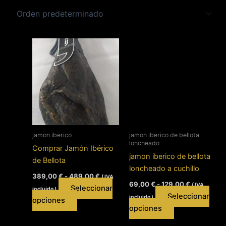
jamon iberico
jamon iberico de bellota
loncheado
Comprar Jamón Ibérico
jamon iberico de bellota
de Bellota
loncheado a cuchillo
Rango
389,00
€
-
489,00
€
( IVA
Rango
de
69,00
€
-
129,00
€
( IVA
Seleccionar
incluido )
de
precios:
Seleccionar
incluido )
precios:
Este
desde
opciones
Este
desde
389,00 €
opciones
producto
69,00 €
hasta
producto
tiene
hasta
489,00 €