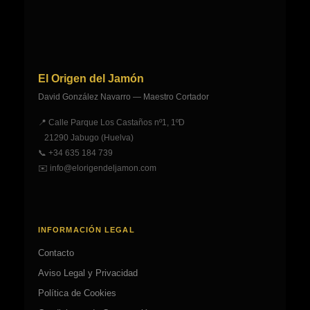
se
pueden
elegir
en
la
El Origen del Jamón
página
David González Navarro — Maestro Cortador
de
📍 Calle Parque Los Castaños nº1, 1ºD
producto
21290 Jabugo (Huelva)
📞
+34 635 184 739
✉️
info@elorigendeljamon.com
INFORMACIÓN LEGAL
Contacto
Aviso Legal y Privacidad
Política de Cookies