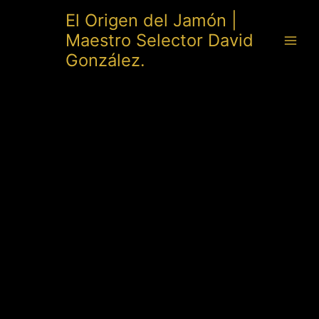
Ir
El Origen del Jamón |
al
Maestro Selector David
contenido
González.