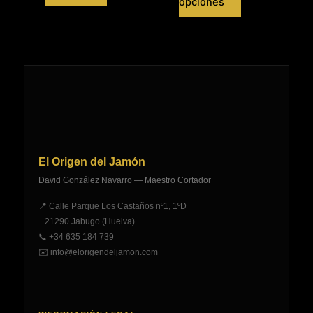
Este
desde
389,00 €
opciones
producto
55,00 €
hasta
producto
tiene
hasta
489,00 €
tiene
100,00 €
múltiples
múltiples
variantes.
variantes.
Las
Las
opciones
opciones
se
se
pueden
pueden
elegir
elegir
en
El Origen del Jamón
en
la
David González Navarro — Maestro Cortador
la
página
página
📍 Calle Parque Los Castaños nº1, 1ºD
de
de
21290 Jabugo (Huelva)
producto
producto
📞
+34 635 184 739
✉️
info@elorigendeljamon.com