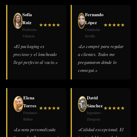
Sofía
Fernando
Ruiz
López
★
★
★
★
★
★
★
★
★
★
Profesora ·
Comercial ·
Valencia
Sevilla
«El packaging es
«Lo compré para regalar
precioso y el loncheado
a clientes. Todos me
llegó perfecto al vacío.»
preguntaron dónde lo
conseguí.»
Elena
David
Torres
Sánchez
★
★
★
★
★
★
★
★
★
★
Freelance ·
Ingeniero ·
Bilbao
Zaragoza
«La nota personalizada
«Calidad excepcional. El