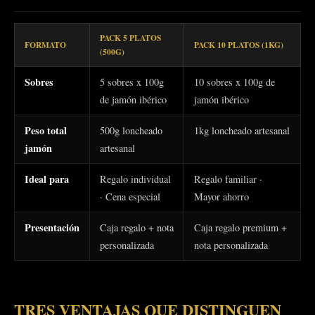
PACK 5 PLATOS
FORMATO
PACK 10 PLATOS (1KG)
(500G)
Sobres
5 sobres x 100g
10 sobres x 100g de
de jamón ibérico
jamón ibérico
Peso total
500g loncheado
1kg loncheado artesanal
jamón
artesanal
Ideal para
Regalo individual
Regalo familiar ·
· Cena especial
Mayor ahorro
Presentación
Caja regalo + nota
Caja regalo premium +
personalizada
nota personalizada
TRES VENTAJAS QUE DISTINGUEN