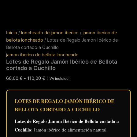
Inicio
/
loncheado de jamon iberico
/
jamon iberico de
bellota loncheado
/ Lotes de Regalo Jamón Ibérico de
Bellota cortado a Cuchillo
jamon iberico de bellota loncheado
Lotes de Regalo Jamón Ibérico de Bellota
cortado a Cuchillo
Rango
60,00
€
-
110,00
€
( IVA incluido )
de
precios:
desde
LOTES DE REGALO JAMÓN IBÉRICO DE
60,00 €
BELLOTA CORTADO A CUCHILLO
hasta
Lotes de Regalo Jamón Ibérico de Bellota cortado a
110,00 €
Cuchillo
: Jamón ibérico de alimentación natural