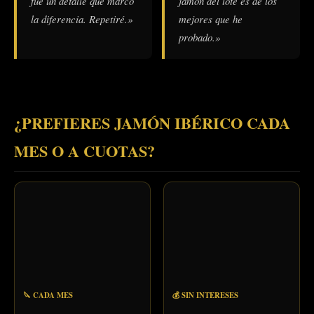
fue un detalle que marcó
jamón del lote es de los
la diferencia. Repetiré.»
mejores que he
probado.»
¿PREFIERES JAMÓN IBÉRICO CADA
MES O A CUOTAS?
🔪 CADA MES
💰 SIN INTERESES