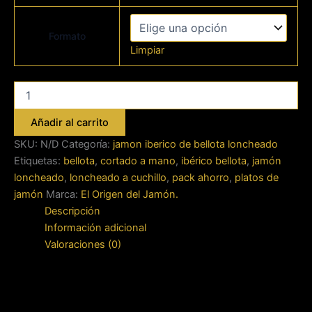
Formato
Limpiar
Lotes
de
Regalo
Añadir al carrito
Jamón
Ibérico
SKU:
N/D
Categoría:
jamon iberico de bellota loncheado
de
Etiquetas:
bellota
,
cortado a mano
,
ibérico bellota
,
jamón
Bellota
loncheado
,
loncheado a cuchillo
,
pack ahorro
,
platos de
cortado
jamón
Marca:
El Origen del Jamón.
a
Descripción
Cuchillo
cantidad
Información adicional
Valoraciones (0)