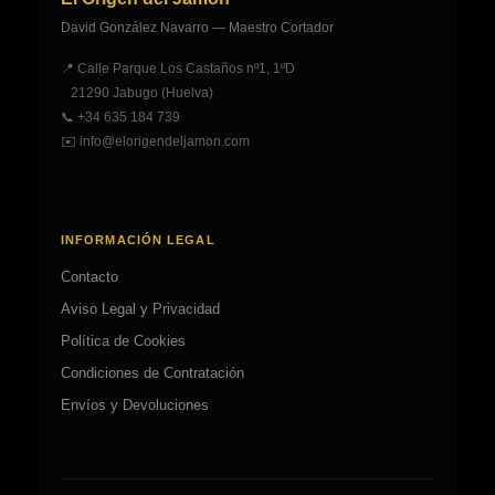
en
la
David González Navarro — Maestro Cortador
la
página
página
de
📍 Calle Parque Los Castaños nº1, 1ºD
de
producto
21290 Jabugo (Huelva)
producto
📞
+34 635 184 739
✉️
info@elorigendeljamon.com
INFORMACIÓN LEGAL
Contacto
Aviso Legal y Privacidad
Política de Cookies
Condiciones de Contratación
Envíos y Devoluciones