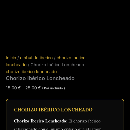
Inicio
/
embutido iberico
/
chorizo iberico
loncheado
/ Chorizo Ibérico Loncheado
chorizo iberico loncheado
Chorizo Ibérico Loncheado
Rango
15,00
€
-
25,00
€
( IVA incluido )
de
precios:
desde
CHORIZO IBÉRICO LONCHEADO
15,00 €
Chorizo Ibérico Loncheado
: El chorizo ibérico
hasta
seleccionado con el mismo criterio que el jamón.
25,00 €