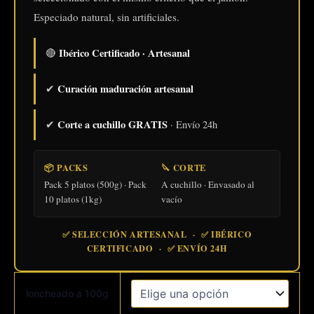
Especiado natural, sin artificiales.
Ibérico Certificado · Artesanal
🔴
Curación maduración artesanal
✔
Corte a cuchillo GRATIS
✔
· Envío 24h
📦 PACKS
🔪 CORTE
Pack 5 platos (500g) · Pack
A cuchillo · Envasado al
10 platos (1kg)
vacío
✅ SELECCIÓN ARTESANAL · ✅ IBÉRICO
CERTIFICADO · ✅ ENVÍO 24H
loncheado a 100g