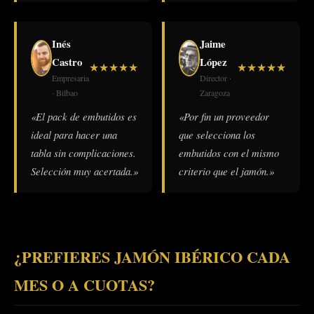
Inés
Jaime
Castro
López
★
★
★
★
★
★
★
★
★
★
Empresaria
Director ·
· Bilbao
Zaragoza
«El pack de embutidos es
«Por fin un proveedor
ideal para hacer una
que selecciona los
tabla sin complicaciones.
embutidos con el mismo
Selección muy acertada.»
criterio que el jamón.»
¿PREFIERES JAMÓN IBÉRICO CADA
MES O A CUOTAS?