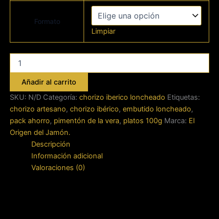
Formato
Limpiar
Chorizo
Ibérico
Loncheado
Añadir al carrito
cantidad
SKU:
N/D
Categoría:
chorizo iberico loncheado
Etiquetas:
chorizo artesano
,
chorizo ibérico
,
embutido loncheado
,
pack ahorro
,
pimentón de la vera
,
platos 100g
Marca:
El
Origen del Jamón.
Descripción
Información adicional
Valoraciones (0)