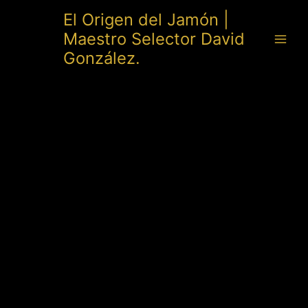
Ir
El Origen del Jamón |
al
Maestro Selector David
contenido
González.