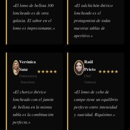
«El lomo de bellota 100
«El salchichón ibérico
loncheado es de otra
loncheado es el
galaxia. El sabor en el
protagonista de todas
lomo es impresionante.»
nuestras tablas de
aperitivo.»
Verónica
Raúl
Sanz
Prieto
★
★
★
★
★
★
★
★
★
★
Nutricionista
Chef ·
· Barcelona
Valencia
«El chorizo ibérico
«El lomo de cebo de
loncheado con el jamón
campo tiene un equilibrio
de bellota en la misma
perfecto entre intensidad
tabla es la combinación
y suavidad. Riquísimo.»
perfecta.»