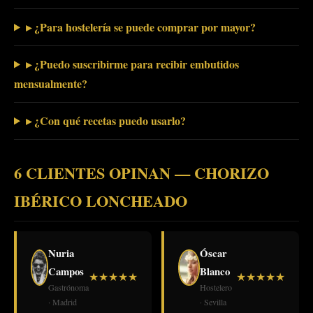
▸ ¿Para hostelería se puede comprar por mayor?
▸ ¿Puedo suscribirme para recibir embutidos
mensualmente?
▸ ¿Con qué recetas puedo usarlo?
6 CLIENTES OPINAN — CHORIZO
IBÉRICO LONCHEADO
Nuria
Óscar
Campos
Blanco
★
★
★
★
★
★
★
★
★
★
Gastrónoma
Hostelero
· Madrid
· Sevilla