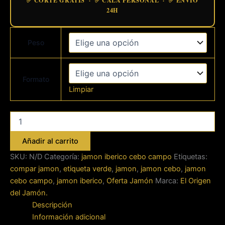
24H
Peso
Formato
Limpiar
comprar
jamón
de
Añadir al carrito
cebo
de
SKU:
N/D
Categoría:
jamon iberico cebo campo
Etiquetas:
campo
compar jamon
,
etiqueta verde
,
jamon
,
jamon cebo
,
jamon
ibérico
cebo campo
,
jamon iberico
,
Oferta Jamón
Marca:
El Origen
cantidad
del Jamón.
Descripción
Información adicional