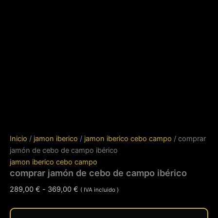
Inicio
/
jamon iberico
/
jamon iberico cebo campo
/ comprar
jamón de cebo de campo ibérico
jamon iberico cebo campo
comprar jamón de cebo de campo ibérico
Rango
289,00
€
-
369,00
€
( IVA incluido )
de
precios: