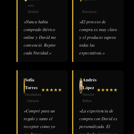
casa ·
·
Madrid
Barcelona
«Nunca había
«El proceso de
comprado ibérico
compra es muy claro
online y David me
y el producto supera
convenció. Repito
todas las
cada Navidad.»
expectativas.»
Sofía
Andrés
Torres
López
★
★
★
★
★
★
★
★
★
★
Diseñadora
Director ·
· Valencia
Bilbao
«Compré para un
«La experiencia de
regalo y tanto el
compra con David es
receptor como yo
personalizada. El
quedamos
resultado siempre es