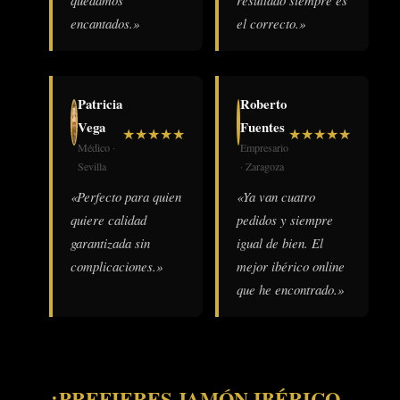
encantados.»
el correcto.»
Patricia
Roberto
Vega
Fuentes
★
★
★
★
★
★
★
★
★
★
Médico ·
Empresario
Sevilla
· Zaragoza
«Perfecto para quien
«Ya van cuatro
quiere calidad
pedidos y siempre
garantizada sin
igual de bien. El
complicaciones.»
mejor ibérico online
que he encontrado.»
¿PREFIERES JAMÓN IBÉRICO