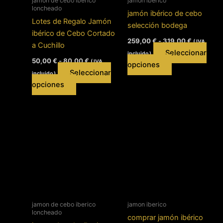
jamon de cebo iberico
jamon iberico
loncheado
jamón ibérico de cebo
Lotes de Regalo Jamón
selección bodega
ibérico de Cebo Cortado
Rango
259,00
€
-
319,00
€
( IVA
a Cuchillo
de
Seleccionar
incluido )
precios:
Rango
50,00
€
-
80,00
€
( IVA
Este
desde
opciones
de
Seleccionar
259,00 €
incluido )
precios:
producto
hasta
Este
desde
opciones
tiene
319,00 €
50,00 €
producto
múltiples
hasta
tiene
80,00 €
variantes.
múltiples
Las
variantes.
opciones
Las
se
opciones
pueden
se
elegir
pueden
en
elegir
la
en
jamon de cebo iberico
jamon iberico
página
loncheado
la
comprar jamón ibérico
de