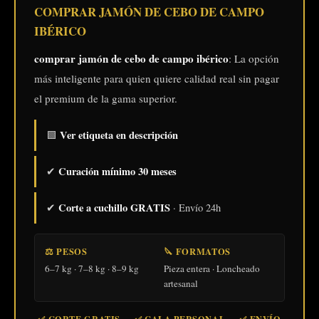
desde
COMPRAR JAMÓN DE CEBO DE CAMPO
289,00 €
IBÉRICO
hasta
comprar jamón de cebo de campo ibérico
: La opción
369,00 €
más inteligente para quien quiere calidad real sin pagar
el premium de la gama superior.
Ver etiqueta en descripción
🟩
Curación mínimo 30 meses
✔
Corte a cuchillo GRATIS
✔
· Envío 24h
⚖️ PESOS
🔪 FORMATOS
6–7 kg · 7–8 kg · 8–9 kg
Pieza entera · Loncheado
artesanal
✅ CORTE GRATIS · ✅ CALA PERSONAL · ✅ ENVÍO