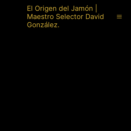
Ir
El Origen del Jamón |
al
Maestro Selector David
contenido
González.