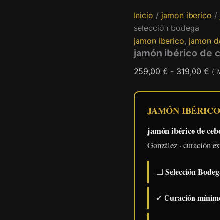
Inicio
/
jamon iberico
/
selección bodega
jamon iberico
,
jamon d
jamón ibérico de 
Ra
259,00
€
-
319,00
€
( I
de
pre
JAMÓN IBÉRICO
de
25
jamón ibérico de ceb
ha
González · curación ext
31
Selección Bodeg
⬜
Curación mínimo
✔