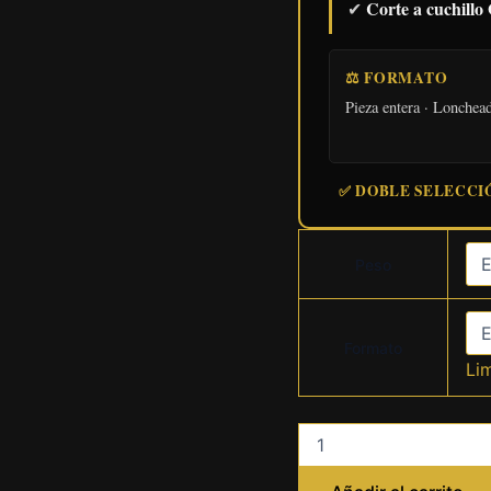
Corte a cuchill
✔
⚖️ FORMATO
Pieza entera · Lonchead
✅ DOBLE SELECCI
Peso
Formato
Li
jamón
ibérico
de