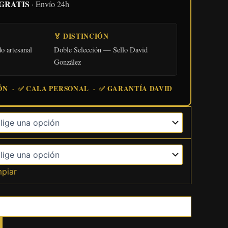
o GRATIS
· Envío 24h
🏅 DISTINCIÓN
o artesanal
Doble Selección — Sello David
González
ÓN · ✅ CALA PERSONAL · ✅ GARANTÍA DAVID
mpiar