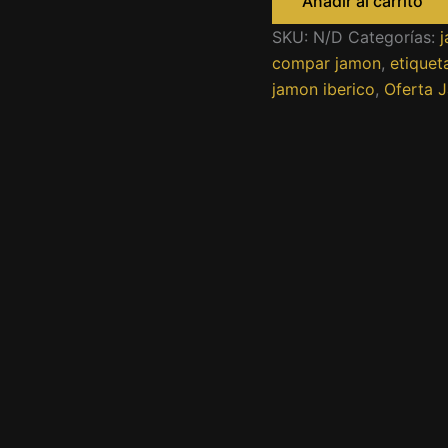
Añadir al carrito
cebo
selección
SKU:
N/D
Categorías:
j
bodega
compar jamon
,
etiquet
cantidad
jamon iberico
,
Oferta 