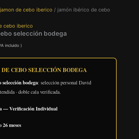
jamon de cebo iberico
/ jamón ibérico de cebo
e cebo iberico
cebo selección bodega
ngo
VA incluido )
cios:
 DE CEBO SELECCIÓN BODEGA
sde
9,00 €
o selección bodega
: selección personal David
sta
endida · doble cala verificada.
9,00 €
a — Verificación Individual
 26 meses