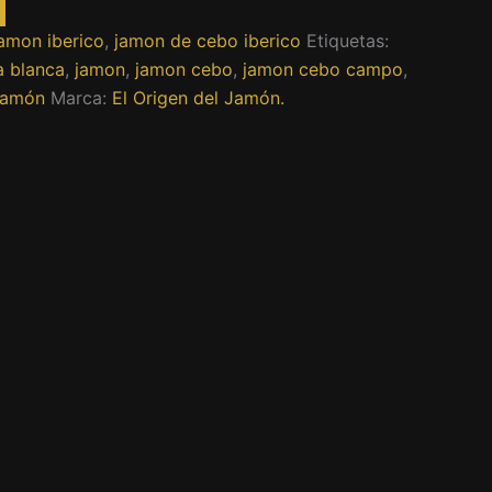
amon iberico
,
jamon de cebo iberico
Etiquetas:
a blanca
,
jamon
,
jamon cebo
,
jamon cebo campo
,
Jamón
Marca:
El Origen del Jamón.