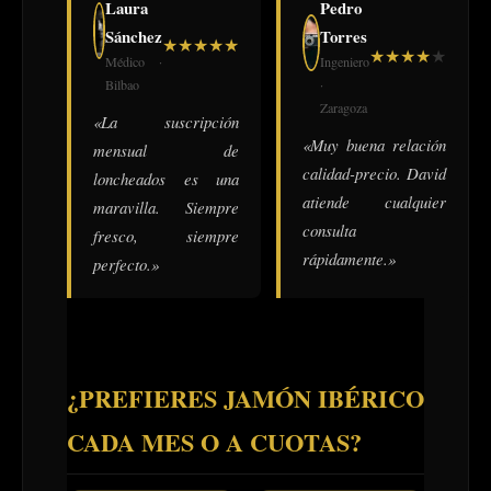
Laura
Pedro
Sánchez
Torres
★
★
★
★
★
★
★
★
★
★
Médico ·
Ingeniero
Bilbao
·
Zaragoza
«La suscripción
«Muy buena relación
mensual de
calidad-precio. David
loncheados es una
atiende cualquier
maravilla. Siempre
consulta
fresco, siempre
rápidamente.»
perfecto.»
¿PREFIERES JAMÓN IBÉRICO
CADA MES O A CUOTAS?