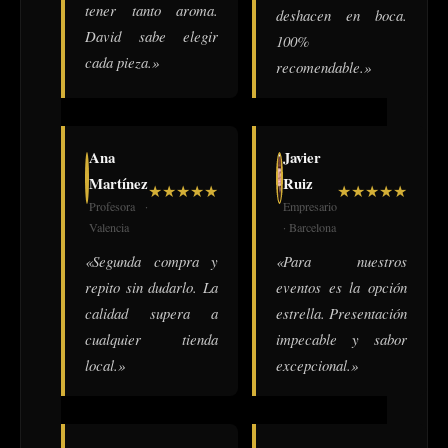
tener tanto aroma.
deshacen en boca.
David sabe elegir
100%
cada pieza.»
recomendable.»
Ana
Javier
Martínez
Ruiz
★
★
★
★
★
★
★
★
★
★
Profesora ·
Empresario
Valencia
· Barcelona
«Segunda compra y
«Para nuestros
repito sin dudarlo. La
eventos es la opción
calidad supera a
estrella. Presentación
cualquier tienda
impecable y sabor
local.»
excepcional.»