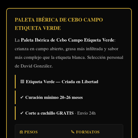
de
precios:
desde
PALETA IBÉRICA DE CEBO CAMPO
160,00 €
ETIQUETA VERDE
hasta
Paleta Ibérica de Cebo Campo Etiqueta Verde
La
:
200,00 €
crianza en campo abierto, grasa más infiltrada y sabor
más complejo que la etiqueta blanca. Selección personal
de David González.
Etiqueta Verde — Criada en Libertad
🟩
Curación mínimo 20–26 meses
✔
Corte a cuchillo GRATIS
✔
· Envío 24h
⚖️ PESOS
🔪 FORMATOS