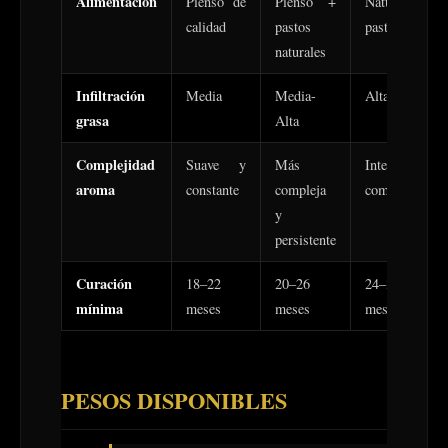
Alimentación
Pienso de
Pienso +
Natural +
calidad
pastos
pastos
naturales
Infiltración
Media
Media-
Alta
grasa
Alta
Complejidad
Suave y
Más
Intensa y
aroma
constante
compleja
compleja
y
persistente
Curación
18–22
20–26
24–30
mínima
meses
meses
meses
PESOS DISPONIBLES