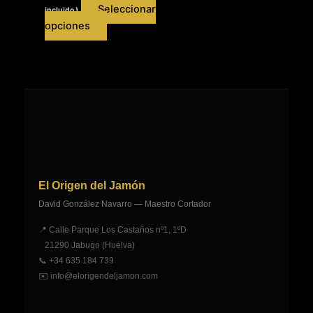
de
hasta
Seleccionar
incluido )
precios:
tiene
220,00 €
Este
desde
opciones
múltiples
200,00 €
producto
variantes.
hasta
tiene
240,00 €
Las
múltiples
opciones
variantes.
se
Las
pueden
opciones
elegir
se
en
pueden
la
elegir
página
El Origen del Jamón
en
de
David González Navarro — Maestro Cortador
la
producto
página
📍 Calle Parque Los Castaños nº1, 1ºD
de
21290 Jabugo (Huelva)
producto
📞
+34 635 184 739
✉️
info@elorigendeljamon.com