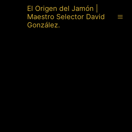
Ir
El Origen del Jamón |
al
Maestro Selector David
contenido
González.