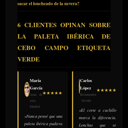
sacar el loncheado de la nevera?
6 CLIENTES OPINAN SOBRE
LA PALETA IBÉRICA DE
CEBO CAMPO ETIQUETA
VERDE
María
Carlos
García
López
★
★
★
★
★
★
★
★
★
★
Ama de
Restaurador
casa ·
· Sevilla
Madrid
«El corte a cuchillo
«Nunca pensé que una
marca la diferencia.
paleta ibérica pudiera
Lonchas que se