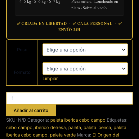
4–5 kg · 5–6 kg · 6–7 kg
Pieza entera · Loncheado en
plato · Sobre al vacío
✅ CRIADA EN LIBERTAD · ✅ CALA PERSONAL · ✅
ENVÍO 24H
Peso
Formato
Limpiar
Paleta
Ibérica
de
Añadir al carrito
Cebo
Campo
SKU:
N/D
Categoría:
paleta iberica cebo campo
Etiquetas:
Etiqueta
cebo campo
,
iberico dehesa
,
paleta
,
paleta iberica
,
paleta
Verde
iberica cebo campo
,
paleta verde
Marca:
El Origen del
cantidad