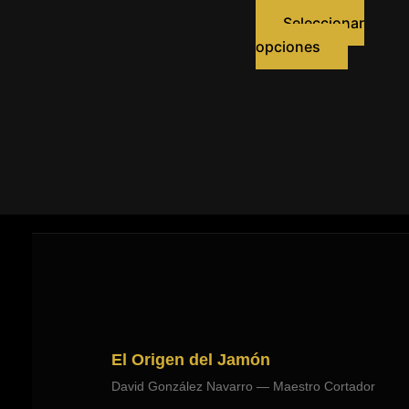
IVA incluido )
pre
des
Seleccionar
140
Este
opciones
has
product
180
tiene
múltiples
variantes
Las
opcione
se
pueden
elegir
en
la
página
de
El Origen del Jamón
product
David González Navarro — Maestro Cortador