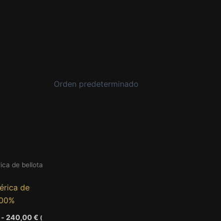
rica de bellota
bérica de
100%
Rango
-
240,00
€
(