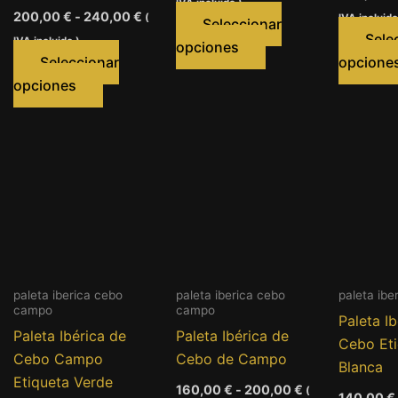
IVA incluido )
cios:
precios:
Rango
200,00
€
-
240,00
€
(
IVA incluido
de
desde
Seleccionar
de
,00 €
180,00 €
Sele
IVA incluido )
precios:
Este
opciones
ta
hasta
desde
Seleccionar
opcione
o
producto
,00 €
220,00 €
200,00 €
Este
opciones
hasta
tiene
producto
240,00 €
múltiples
tiene
.
variantes.
múltiples
Las
variantes.
s
opciones
Las
se
opciones
pueden
se
elegir
pueden
en
elegir
paleta iberica cebo
paleta iberica cebo
paleta ibe
la
campo
campo
en
Paleta I
página
Paleta Ibérica de
Paleta Ibérica de
la
Cebo Et
de
Cebo Campo
Cebo de Campo
página
Blanca
o
producto
go
Etiqueta Verde
de
Rango
160,00
€
-
200,00
€
(
140,00
€