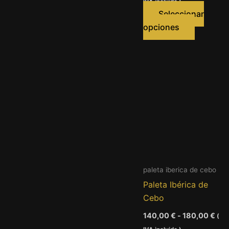
IVA incluido )
pre
des
Seleccionar
180
Este
opciones
has
product
220
tiene
múltiples
variantes
Las
opcione
se
pueden
elegir
en
paleta iberica de cebo
la
Paleta Ibérica de
página
Cebo
de
product
Ran
140,00
€
-
180,00
€
(
de