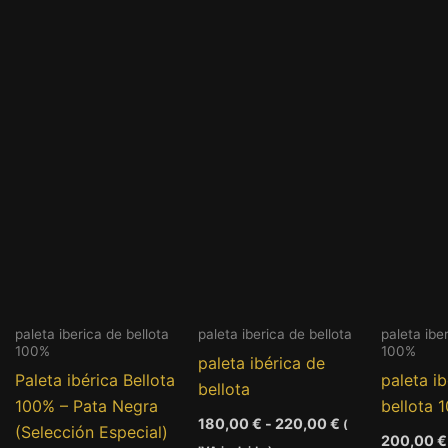
paleta iberica de bellota
paleta iberica de bellota
paleta ibe
100%
100%
paleta ibérica de
Paleta ibérica Bellota
paleta i
bellota
100% – Pata Negra
bellota 
go
Rango
180,00
€
-
220,00
€
(
(Selección Especial)
de
200,00
€